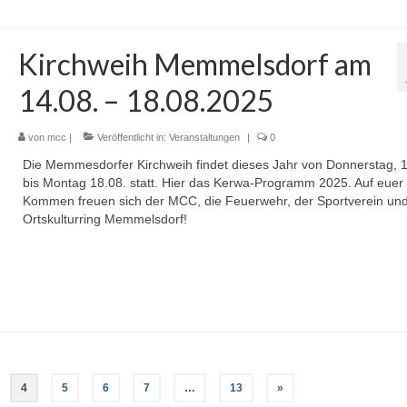
Kirchweih Memmelsdorf am
14.08. – 18.08.2025
von
mcc
|
Veröffentlicht in:
Veranstaltungen
|
0
Die Memmesdorfer Kirchweih findet dieses Jahr von Donnerstag, 1
bis Montag 18.08. statt. Hier das Kerwa-Programm 2025. Auf euer
Kommen freuen sich der MCC, die Feuerwehr, der Sportverein und
Ortskulturring Memmelsdorf!
4
5
6
7
…
13
»