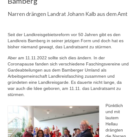
Bamberg
Aktivitäten
Narren drängen Landrat Johann Kalb aus dem Amt
Garden
Trainerteam
Seit der Landkreisgebietsreform vor 50 Jahren gibt es den
Landkreis Bamberg in seiner jetzigen Form und doch hat es
Funkenmariechen
bisher niemand gewagt, das Landratsamt zu stürmen.
Tanzpaar
Aber am 11.11.2022 sollte sich dies ändern. In der
Coronapause fanden sich verschiedene Faschingsvereine und
Tanzmäuse
Gardeabteilungen aus dem Bamberger Umland als
Arbeitsgemeinschaft Landkreisfasching zusammen und
Bambinis
gründeten eine Landkreisgarde. Es dauerte nicht lange, da
war auch die Idee geboren, am 11.11. das Landratsamt zu
Kindergarde
stürmen.
Jugendgarde
Pünktlich
und mit
Prinzengarde
lautem
Hellau
Männerballet
drängten
die Narren