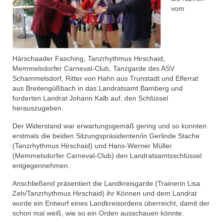
MCC Moms
vom
Archiv
Veranstaltungen
Härschaader Fasching, Tanzrhythmus Hirschaid,
Memmelsdorfer Carneval-Club, Tanzgarde des ASV
MCC Gala 2026
Schammelsdorf, Ritter von Hahn aus Trunstadt und Elferrat
aus Breitengüßbach in das Landratsamt Bamberg und
Rathaussturm 2026
forderten Landrat Johann Kalb auf, den Schlüssel
herauszugeben.
Faschingseröffnung 2025/2026
Der Widerstand war erwartungsgemäß gering und so konnten
# Session 2024/2025
erstmals die beiden Sitzungspräsidenten/in Gerlinde Stache
(Tanzrhythmus Hirschaid) und Hans-Werner Müller
MCC Gala 2025
(Memmelsdorfer Carneval-Club) den Landratsamtsschlüssel
entgegennehmen.
Faschingseröffnung 2024/2025
Anschließend präsentiert die Landkreisgarde (Trainerin Lisa
# Session 2023/2024
Zeh/Tanzrhythmus Hirschaid) ihr Können und dem Landrat
wurde ein Entwurf eines Landkreisordens überreicht, damit der
MCC Gala 2024
schon mal weiß, wie so ein Orden ausschauen könnte.