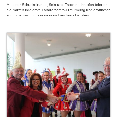
Mit einer Schunkelrunde, Sekt und Faschingskrapfen feierten
# Session 2022/2023
die Narren ihre erste Landratsamts-Erstürmung und eröffneten
somit die Faschingssession im Landkreis Bamberg.
MCC Gala 2023
Rathaussturm 2023
Sturm auf Landratsamt 2022
Faschingseröffnung 2022/2023
# Session 2021/2022
MCC Sommerfest 2022
Faschingseröffnung 2021/2022
#Session 2020/2021
Memmelsdorf Helau! bei TV1 Franken
(2021)