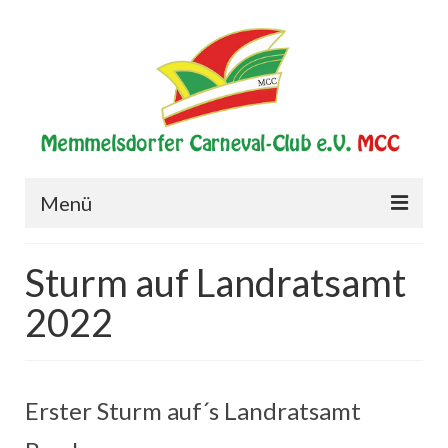
Menü
Start
Sturm auf Landratsamt
Verein
2022
Historie
Vorstand
Erster Sturm auf´s Landratsamt
Elferrat