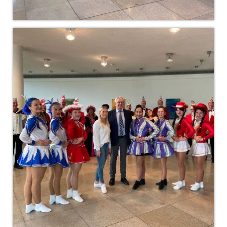
Faschingseröffnung 2017/2018
# Session 2016/2017
MCC Gala 2017
Rathaussturm 2017
Faschingseröffnung 2016/2017
Herbsttagung des Fastnachtsverband
Franken in Memmelsdorf
# Session 2015/2016
MCC Gala 2016
Faschingseröffnung 2015/2016
# Session 2014/2015