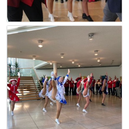
# Session 2019/2020
MCC Gala 2020
Faschingseröffnung 2019/2020
# Session 2018/2019
MCC Gala 2019
Rathaussturm 2019 und 55 Jahre MCC
Jubiläum
Faschingseröffnung 2018/2019
# Session 2017/2018
OKR Sitzung vom 25.10.2018
Jahreshaupt­versammlung 2018
MCC Gala 2018