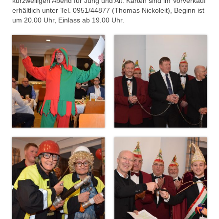
kurzweiligen Abend für Jung und Alt. Karten sind im Vorverkauf
MCC Gala 2015
erhältlich unter Tel. 0951/44877 (Thomas Nickoleit), Beginn ist
um 20.00 Uhr, Einlass ab 19.00 Uhr.
Faschingseröffnung 2014/2015
Jahreshaupt­versammlung 2014
50 Jahre MCC
# Session 2013/2014
MCC Gala 2014
Budenverleih