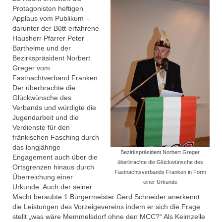
# Session 2019/2020
Protagonisten heftigen
Applaus vom Publikum –
MCC Gala 2020
darunter der Bütt-erfahrene
Hausherr Pfarrer Peter
Faschingseröffnung 2019/2020
Barthelme und der
Bezirkspräsident Norbert
# Session 2018/2019
Greger vom
Fastnachtverband Franken.
MCC Gala 2019
Der überbrachte die
Glückwünsche des
Rathaussturm 2019 und 55 Jahre MCC
Verbands und würdigte die
Jubiläum
Jugendarbeit und die
Verdienste für den
Faschingseröffnung 2018/2019
fränkischen Fasching durch
das langjährige
# Session 2017/2018
Bezirkspräsident Norbert Greger
Engagement auch über die
überbrachte die Glückwünsche des
Ortsgrenzen hinaus durch
OKR Sitzung vom 25.10.2018
Fastnachtsverbands Franken in Form
Überreichung einer
einer Urkunde
Urkunde. Auch der seiner
Jahreshaupt­versammlung 2018
Macht beraubte 1.Bürgermeister Gerd Schneider anerkennt
die Leistungen des Vorzeigevereins indem er sich die Frage
MCC Gala 2018
stellt „was wäre Memmelsdorf ohne den MCC?“ Als Keimzelle