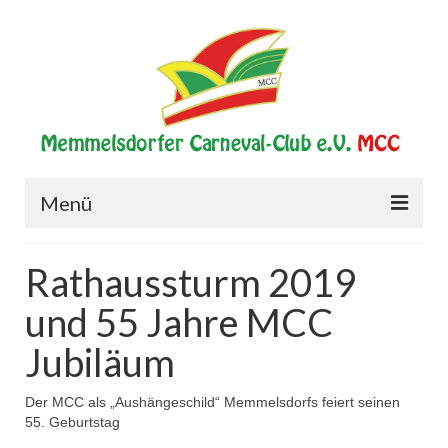
Menü
Start
Rathaussturm 2019
Verein
und 55 Jahre MCC
Historie
Jubiläum
Vorstand
Der MCC als „Aushängeschild“ Memmelsdorfs feiert seinen
Elferrat
55. Geburtstag