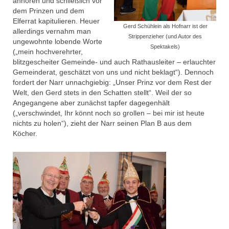
anhören und schließlich vor
MCC Moms
dem Prinzen und dem
Elferrat kapitulieren. Heuer
Gerd Schühlein als Hofnarr ist der
Archiv
allerdings vernahm man
Strippenzieher (und Autor des
ungewohnte lobende Worte
Spektakels)
Veranstaltungen
(„mein hochverehrter,
blitzgescheiter Gemeinde- und auch Rathausleiter – erlauchter
MCC Gala 2026
Gemeinderat, geschätzt von uns und nicht beklagt“). Dennoch
fordert der Narr unnachgiebig: „Unser Prinz vor dem Rest der
Rathaussturm 2026
Welt, den Gerd stets in den Schatten stellt“. Weil der so
Angegangene aber zunächst tapfer dagegenhält
(„verschwindet, Ihr könnt noch so grollen – bei mir ist heute
Faschingseröffnung 2025/2026
nichts zu holen“), zieht der Narr seinen Plan B aus dem
Köcher.
# Session 2024/2025
MCC Gala 2025
Faschingseröffnung 2024/2025
# Session 2023/2024
MCC Gala 2024