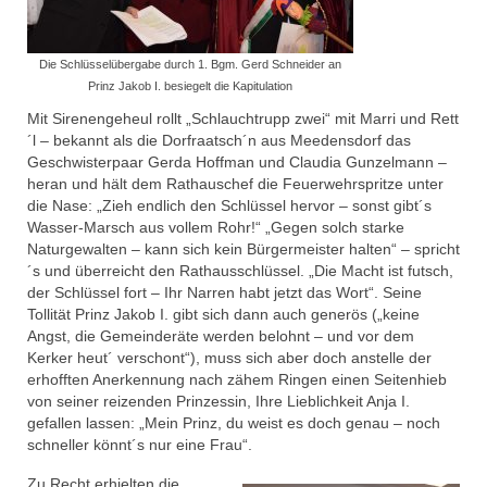
# Session 2022/2023
MCC Gala 2023
Die Schlüsselübergabe durch 1. Bgm. Gerd Schneider an
Prinz Jakob I. besiegelt die Kapitulation
Rathaussturm 2023
Mit Sirenengeheul rollt „Schlauchtrupp zwei“ mit Marri und Rett
´l – bekannt als die Dorfraatsch´n aus Meedensdorf das
Sturm auf Landratsamt 2022
Geschwisterpaar Gerda Hoffman und Claudia Gunzelmann –
heran und hält dem Rathauschef die Feuerwehrspritze unter
Faschingseröffnung 2022/2023
die Nase: „Zieh endlich den Schlüssel hervor – sonst gibt´s
Wasser-Marsch aus vollem Rohr!“ „Gegen solch starke
# Session 2021/2022
Naturgewalten – kann sich kein Bürgermeister halten“ – spricht
´s und überreicht den Rathausschlüssel. „Die Macht ist futsch,
MCC Sommerfest 2022
der Schlüssel fort – Ihr Narren habt jetzt das Wort“. Seine
Tollität Prinz Jakob I. gibt sich dann auch generös („keine
Faschingseröffnung 2021/2022
Angst, die Gemeinderäte werden belohnt – und vor dem
Kerker heut´ verschont“), muss sich aber doch anstelle der
#Session 2020/2021
erhofften Anerkennung nach zähem Ringen einen Seitenhieb
von seiner reizenden Prinzessin, Ihre Lieblichkeit Anja I.
Memmelsdorf Helau! bei TV1 Franken
gefallen lassen: „Mein Prinz, du weist es doch genau – noch
(2021)
schneller könnt´s nur eine Frau“.
Zu Recht erhielten die