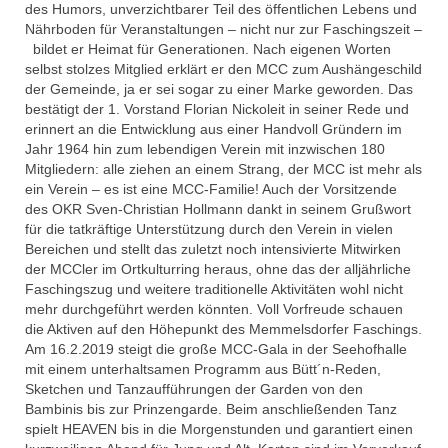
des Humors, unverzichtbarer Teil des öffentlichen Lebens und
Faschingseröffnung 2017/2018
Nährboden für Veranstaltungen – nicht nur zur Faschingszeit –
bildet er Heimat für Generationen. Nach eigenen Worten
# Session 2016/2017
selbst stolzes Mitglied erklärt er den MCC zum Aushängeschild
der Gemeinde, ja er sei sogar zu einer Marke geworden. Das
MCC Gala 2017
bestätigt der 1. Vorstand Florian Nickoleit in seiner Rede und
erinnert an die Entwicklung aus einer Handvoll Gründern im
Rathaussturm 2017
Jahr 1964 hin zum lebendigen Verein mit inzwischen 180
Mitgliedern: alle ziehen an einem Strang, der MCC ist mehr als
Faschingseröffnung 2016/2017
ein Verein – es ist eine MCC-Familie! Auch der Vorsitzende
des OKR Sven-Christian Hollmann dankt in seinem Grußwort
für die tatkräftige Unterstützung durch den Verein in vielen
Herbsttagung des Fastnachtsverband
Bereichen und stellt das zuletzt noch intensivierte Mitwirken
Franken in Memmelsdorf
der MCCler im Ortkulturring heraus, ohne das der alljährliche
Faschingszug und weitere traditionelle Aktivitäten wohl nicht
# Session 2015/2016
mehr durchgeführt werden könnten. Voll Vorfreude schauen
die Aktiven auf den Höhepunkt des Memmelsdorfer Faschings.
MCC Gala 2016
Am 16.2.2019 steigt die große MCC-Gala in der Seehofhalle
mit einem unterhaltsamen Programm aus Bütt´n-Reden,
Faschingseröffnung 2015/2016
Sketchen und Tanzaufführungen der Garden von den
Bambinis bis zur Prinzengarde. Beim anschließenden Tanz
# Session 2014/2015
spielt HEAVEN bis in die Morgenstunden und garantiert einen