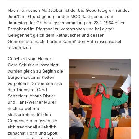
Aktivitäten
Nach närrischen Maßstäben ist der 55. Geburtstag ein rundes
Jubiläum. Grund genug für den MCC, fast genau zum
Garden
Jahrestag der Gründungsversammlung am 23.1.1964 einen
Festabend im Pfarrsaal zu veranstalten und bei dieser
Trainerteam
Gelegenheit gleich dem Rathauschef und dessen
Gemeinderat nach „hartem Kampf“ den Rathausschlüssel
Funkenmariechen
abzutrotzen.
Tanzpaar
Geschickt vom Hofnarr
Gerd Schühlein inszeniert
Tanzmäuse
wurden gleich zu Beginn die
Bürgermeister in Ketten
Bambinis
vorgeführt. Da konnten sich
das Triumvirat Gerd
Kindergarde
Schneider, Alfons Distler
und Hans-Werner Müller
Jugendgarde
noch so wehren –
stellvertretend für den
Prinzengarde
Gemeinderat müssen sie
sich traditionell alljährlich
Männerballet
zunächst Hohn und Spott