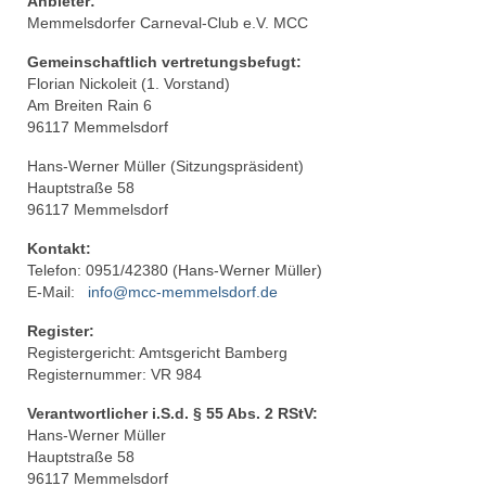
Anbieter:
Aktivitäten
Memmelsdorfer Carneval-Club e.V. MCC
Garden
Gemeinschaftlich vertretungsbefugt:
Florian Nickoleit (1. Vorstand)
Trainerteam
Am Breiten Rain 6
96117 Memmelsdorf
Funkenmariechen
Hans-Werner Müller (Sitzungspräsident)
Hauptstraße 58
Tanzpaar
96117 Memmelsdorf
Tanzmäuse
Kontakt:
Telefon: 0951/42380 (Hans-Werner Müller)
Bambinis
E-Mail:
info@mcc-memmelsdorf.de
Kindergarde
Register:
Registergericht: Amtsgericht Bamberg
Jugendgarde
Registernummer: VR 984
Verantwortlicher i.S.d. § 55 Abs. 2 RStV:
Prinzengarde
Hans-Werner Müller
Hauptstraße 58
Männerballet
96117 Memmelsdorf