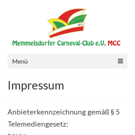
Menü
Start
Impressum
Verein
Historie
Anbieterkennzeichnung gemäß § 5
Vorstand
Telemediengesetz:
Elferrat