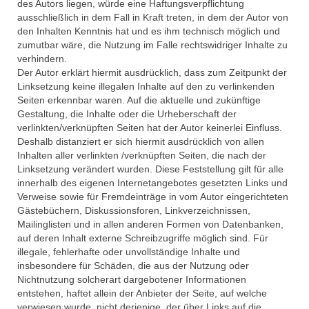
des Autors liegen, würde eine Haftungsverpflichtung
# Session 2022/2023
ausschließlich in dem Fall in Kraft treten, in dem der Autor von
den Inhalten Kenntnis hat und es ihm technisch möglich und
MCC Gala 2023
zumutbar wäre, die Nutzung im Falle rechtswidriger Inhalte zu
verhindern.
Rathaussturm 2023
Der Autor erklärt hiermit ausdrücklich, dass zum Zeitpunkt der
Linksetzung keine illegalen Inhalte auf den zu verlinkenden
Sturm auf Landratsamt 2022
Seiten erkennbar waren. Auf die aktuelle und zukünftige
Gestaltung, die Inhalte oder die Urheberschaft der
Faschingseröffnung 2022/2023
verlinkten/verknüpften Seiten hat der Autor keinerlei Einfluss.
Deshalb distanziert er sich hiermit ausdrücklich von allen
# Session 2021/2022
Inhalten aller verlinkten /verknüpften Seiten, die nach der
Linksetzung verändert wurden. Diese Feststellung gilt für alle
innerhalb des eigenen Internetangebotes gesetzten Links und
MCC Sommerfest 2022
Verweise sowie für Fremdeinträge in vom Autor eingerichteten
Gästebüchern, Diskussionsforen, Linkverzeichnissen,
Faschingseröffnung 2021/2022
Mailinglisten und in allen anderen Formen von Datenbanken,
auf deren Inhalt externe Schreibzugriffe möglich sind. Für
#Session 2020/2021
illegale, fehlerhafte oder unvollständige Inhalte und
insbesondere für Schäden, die aus der Nutzung oder
Memmelsdorf Helau! bei TV1 Franken
Nichtnutzung solcherart dargebotener Informationen
(2021)
entstehen, haftet allein der Anbieter der Seite, auf welche
verwiesen wurde, nicht derjenige, der über Links auf die