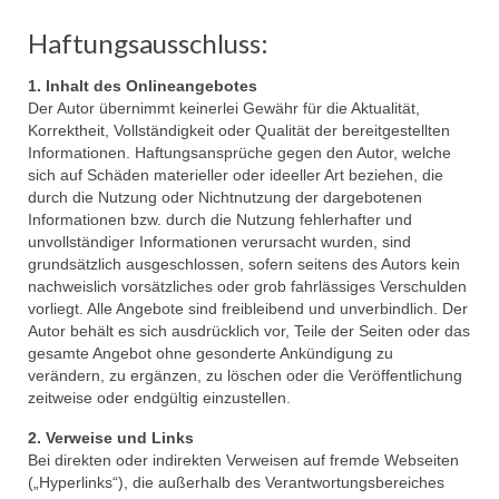
MCC Moms
Haftungsausschluss:
Archiv
1. Inhalt des Onlineangebotes
Der Autor übernimmt keinerlei Gewähr für die Aktualität,
Veranstaltungen
Korrektheit, Vollständigkeit oder Qualität der bereitgestellten
Informationen. Haftungsansprüche gegen den Autor, welche
MCC Gala 2026
sich auf Schäden materieller oder ideeller Art beziehen, die
durch die Nutzung oder Nichtnutzung der dargebotenen
Rathaussturm 2026
Informationen bzw. durch die Nutzung fehlerhafter und
unvollständiger Informationen verursacht wurden, sind
Faschingseröffnung 2025/2026
grundsätzlich ausgeschlossen, sofern seitens des Autors kein
nachweislich vorsätzliches oder grob fahrlässiges Verschulden
# Session 2024/2025
vorliegt. Alle Angebote sind freibleibend und unverbindlich. Der
Autor behält es sich ausdrücklich vor, Teile der Seiten oder das
MCC Gala 2025
gesamte Angebot ohne gesonderte Ankündigung zu
verändern, zu ergänzen, zu löschen oder die Veröffentlichung
Faschingseröffnung 2024/2025
zeitweise oder endgültig einzustellen.
# Session 2023/2024
2. Verweise und Links
Bei direkten oder indirekten Verweisen auf fremde Webseiten
MCC Gala 2024
(„Hyperlinks“), die außerhalb des Verantwortungsbereiches