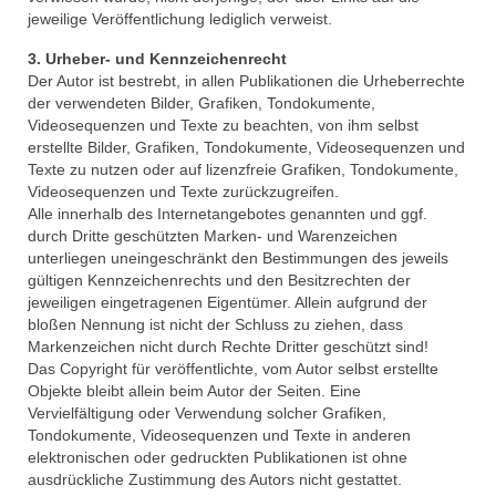
# Session 2019/2020
jeweilige Veröffentlichung lediglich verweist.
MCC Gala 2020
3. Urheber- und Kennzeichenrecht
Der Autor ist bestrebt, in allen Publikationen die Urheberrechte
Faschingseröffnung 2019/2020
der verwendeten Bilder, Grafiken, Tondokumente,
Videosequenzen und Texte zu beachten, von ihm selbst
# Session 2018/2019
erstellte Bilder, Grafiken, Tondokumente, Videosequenzen und
Texte zu nutzen oder auf lizenzfreie Grafiken, Tondokumente,
MCC Gala 2019
Videosequenzen und Texte zurückzugreifen.
Alle innerhalb des Internetangebotes genannten und ggf.
Rathaussturm 2019 und 55 Jahre MCC
durch Dritte geschützten Marken- und Warenzeichen
Jubiläum
unterliegen uneingeschränkt den Bestimmungen des jeweils
gültigen Kennzeichenrechts und den Besitzrechten der
Faschingseröffnung 2018/2019
jeweiligen eingetragenen Eigentümer. Allein aufgrund der
bloßen Nennung ist nicht der Schluss zu ziehen, dass
# Session 2017/2018
Markenzeichen nicht durch Rechte Dritter geschützt sind!
Das Copyright für veröffentlichte, vom Autor selbst erstellte
OKR Sitzung vom 25.10.2018
Objekte bleibt allein beim Autor der Seiten. Eine
Vervielfältigung oder Verwendung solcher Grafiken,
Jahreshaupt­versammlung 2018
Tondokumente, Videosequenzen und Texte in anderen
elektronischen oder gedruckten Publikationen ist ohne
MCC Gala 2018
ausdrückliche Zustimmung des Autors nicht gestattet.