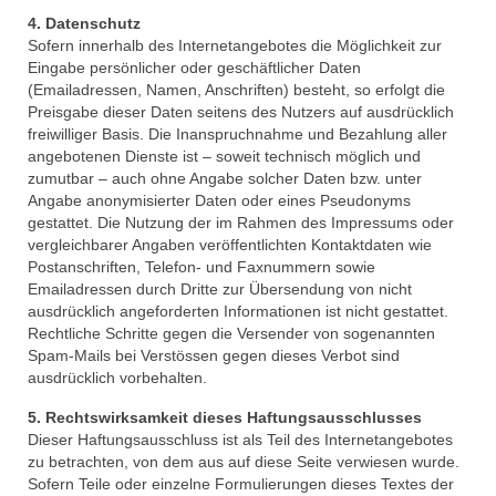
4. Datenschutz
Faschingseröffnung 2017/2018
Sofern innerhalb des Internetangebotes die Möglichkeit zur
Eingabe persönlicher oder geschäftlicher Daten
# Session 2016/2017
(Emailadressen, Namen, Anschriften) besteht, so erfolgt die
Preisgabe dieser Daten seitens des Nutzers auf ausdrücklich
MCC Gala 2017
freiwilliger Basis. Die Inanspruchnahme und Bezahlung aller
angebotenen Dienste ist – soweit technisch möglich und
Rathaussturm 2017
zumutbar – auch ohne Angabe solcher Daten bzw. unter
Angabe anonymisierter Daten oder eines Pseudonyms
Faschingseröffnung 2016/2017
gestattet. Die Nutzung der im Rahmen des Impressums oder
vergleichbarer Angaben veröffentlichten Kontaktdaten wie
Herbsttagung des Fastnachtsverband
Postanschriften, Telefon- und Faxnummern sowie
Franken in Memmelsdorf
Emailadressen durch Dritte zur Übersendung von nicht
ausdrücklich angeforderten Informationen ist nicht gestattet.
# Session 2015/2016
Rechtliche Schritte gegen die Versender von sogenannten
Spam-Mails bei Verstössen gegen dieses Verbot sind
MCC Gala 2016
ausdrücklich vorbehalten.
Faschingseröffnung 2015/2016
5. Rechtswirksamkeit dieses Haftungsausschlusses
Dieser Haftungsausschluss ist als Teil des Internetangebotes
# Session 2014/2015
zu betrachten, von dem aus auf diese Seite verwiesen wurde.
Sofern Teile oder einzelne Formulierungen dieses Textes der