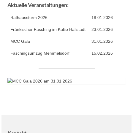
MCC Gala 2015
Aktuelle Veranstaltungen:
Faschingseröffnung 2014/2015
Rathaussturm 2026
18.01.2026
Jahreshaupt­versammlung 2014
Fränkischer Fasching im KuBo Hallstadt
23.01.2026
50 Jahre MCC
MCC Gala
31.01.2026
# Session 2013/2014
Faschingsumzug Memmelsdorf
15.02.2026
MCC Gala 2014
___________________________
Budenverleih