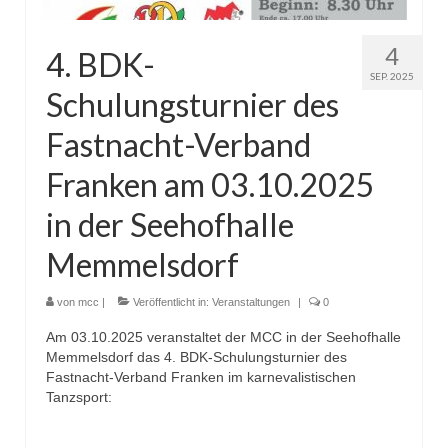
# Session 2022/2023
4
4. BDK-
MCC Gala 2023
SEP. 2025
Schulungsturnier des
Rathaussturm 2023
Fastnacht-Verband
Sturm auf Landratsamt 2022
Franken am 03.10.2025
Faschingseröffnung 2022/2023
in der Seehofhalle
# Session 2021/2022
Memmelsdorf
MCC Sommerfest 2022
von
mcc
|
Veröffentlicht in:
Veranstaltungen
|
0
Faschingseröffnung 2021/2022
Am 03.10.2025 veranstaltet der MCC in der Seehofhalle
#Session 2020/2021
Memmelsdorf das 4. BDK-Schulungsturnier des
Fastnacht-Verband Franken im karnevalistischen
Memmelsdorf Helau! bei TV1 Franken
Tanzsport:
(2021)