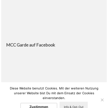
MCC Garde auf Facebook
Diese Website benutzt Cookies. Mit der weiteren Nutzung
unserer Website bist Du mit dem Einsatz der Cookies
Start
Datenschutz
Impressum
einverstanden.
Zustimmen
Info & Opt-Out
© 2026 Memmelsdorfer Carneval-Club e.V.