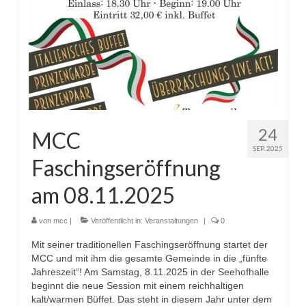
Aktivitäten
Garden
Trainerteam
Funkenmariechen
Tanzpaar
24
MCC
Tanzmäuse
SEP. 2025
Faschingseröffnung
Bambinis
am 08.11.2025
Kindergarde
von
mcc
|
Veröffentlicht in:
Veranstaltungen
|
0
Jugendgarde
Mit seiner traditionellen Faschingseröffnung startet der
MCC und mit ihm die gesamte Gemeinde in die „fünfte
Prinzengarde
Jahreszeit“! Am Samstag, 8.11.2025 in der Seehofhalle
beginnt die neue Session mit einem reichhaltigen
Männerballet
kalt/warmen Büffet. Das steht in diesem Jahr unter dem