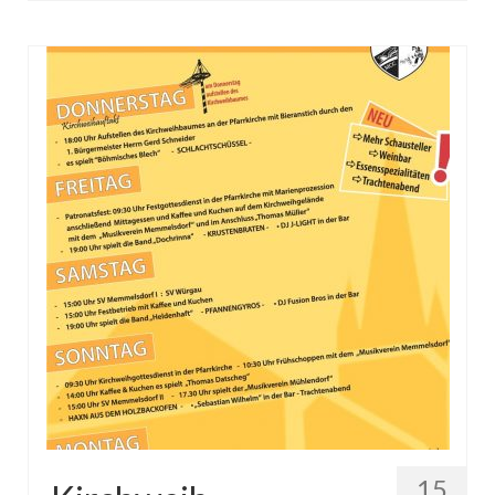
# Session 2019/2020
MCC Gala 2020
Faschingseröffnung 2019/2020
# Session 2018/2019
MCC Gala 2019
Rathaussturm 2019 und 55 Jahre MCC
Jubiläum
Faschingseröffnung 2018/2019
# Session 2017/2018
OKR Sitzung vom 25.10.2018
Jahreshaupt­versammlung 2018
MCC Gala 2018
15