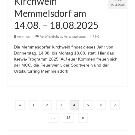
Kirchweih
JULI 2025
Faschingseröffnung 2017/2018
Memmelsdorf am
# Session 2016/2017
14.08. – 18.08.2025
MCC Gala 2017
von
mcc
|
Veröffentlicht in:
Veranstaltungen
|
0
Rathaussturm 2017
Die Memmesdorfer Kirchweih findet dieses Jahr von
Donnerstag, 14.08. bis Montag 18.08. statt. Hier das
Faschingseröffnung 2016/2017
Kerwa-Programm 2025. Auf euer Kommen freuen sich
der MCC, die Feuerwehr, der Sportverein und der
Herbsttagung des Fastnachtsverband
Ortskulturring Memmelsdorf!
Franken in Memmelsdorf
# Session 2015/2016
MCC Gala 2016
Seitennummerierung
«
1
2
3
4
5
6
7
Faschingseröffnung 2015/2016
der
…
13
»
# Session 2014/2015
Beiträge