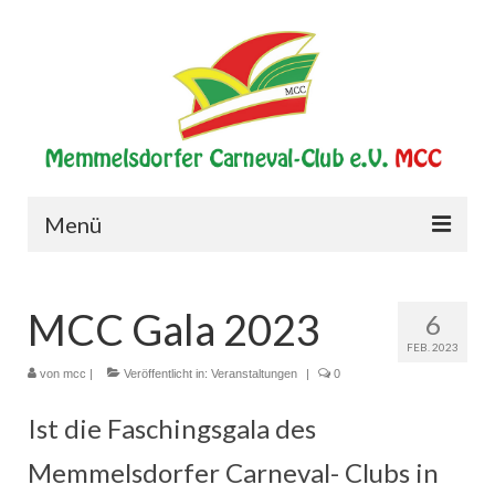
Menü
Start
MCC Gala 2023
6
Verein
FEB. 2023
Historie
von
mcc
|
Veröffentlicht in:
Veranstaltungen
|
0
Vorstand
Ist die Faschingsgala des
Elferrat
Memmelsdorfer Carneval- Clubs in