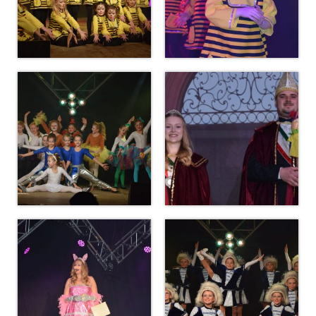
MCC Gala 2015
Faschingseröffnung 2014/2015
Jahreshaupt­versammlung 2014
50 Jahre MCC
# Session 2013/2014
MCC Gala 2014
Budenverleih