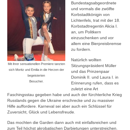
Bundestagsabgeordnete
# Session 2022/2023
und vormals die zwölfte
Korbstadtkönigin von
MCC Gala 2023
Lichtenfels, trat mit der 18.
Korbstadtregentin Alicia I.
Rathaussturm 2023
an, um Politkern
einzuschenken und vor
Sturm auf Landratsamt 2022
allem eine Bierpreisbremse
zu fordern.
Faschingseröffnung 2022/2023
Natürlich wollten
Mit ihrer sensationellen Premiere tanzten
# Session 2021/2022
Sitzungspräsident Müller
sich Moritz und Emilia in die Herzen der
und das Prinzenpaar
begeisterten
MCC Sommerfest 2022
Dominik II. und Laura I. in
Besucher.
Erinnerung rufen, dass es
zuletzt eine Art
Faschingseröffnung 2021/2022
Faschingsstau gegeben habe und auch der fürchterliche Krieg
Russlands gegen die Ukraine erschrecke und zu massiver
#Session 2020/2021
Hilfe auffordere. Karneval sei aber auch ein Schlüssel für
Zuversicht, Glück und Lebensfreude.
Memmelsdorf Helau! bei TV1 Franken
(2021)
Das mochten die Garden dann auch mit einfallsreichen und
zum Teil höchst akrobatischen Darbietungen unterstreichen.