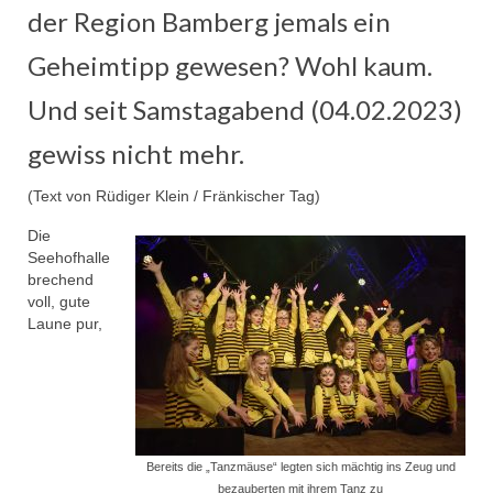
der Region Bamberg jemals ein
Aktivitäten
Geheimtipp gewesen? Wohl kaum.
Garden
Und seit Samstagabend (04.02.2023)
Trainerteam
gewiss nicht mehr.
Funkenmariechen
Tanzpaar
(Text von Rüdiger Klein / Fränkischer Tag)
Die
Tanzmäuse
Seehofhalle
brechend
Bambinis
voll, gute
Laune pur,
Kindergarde
Jugendgarde
Prinzengarde
Männerballet
Bereits die „Tanzmäuse“ legten sich mächtig ins Zeug und
bezauberten mit ihrem Tanz zu