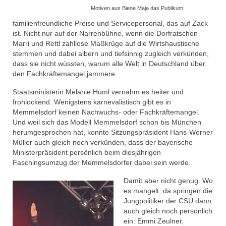
MCC Moms
Motiven aus Biene Maja das Publikum.
familienfreundliche Preise und Servicepersonal, das auf Zack
Archiv
ist. Nicht nur auf der Narrenbühne, wenn die Dorfratschen
Marri und Rettl zahllose Maßkrüge auf die Wirtshaustische
Veranstaltungen
stemmen und dabei albern und tiefsinnig zugleich verkünden,
dass sie nicht wüssten, warum alle Welt in Deutschland über
MCC Gala 2026
den Fachkräftemangel jammere.
Rathaussturm 2026
Staatsministerin Melanie Huml vernahm es heiter und
frohlockend. Wenigstens karnevalistisch gibt es in
Faschingseröffnung 2025/2026
Memmelsdorf keinen Nachwuchs- oder Fachkräftemangel.
Und weil sich das Modell Memmelsdorf schon bis München
herumgesprochen hat, konnte Sitzungspräsident Hans-Werner
# Session 2024/2025
Müller auch gleich noch verkünden, dass der bayerische
Ministerpräsident persönlich beim diesjährigen
MCC Gala 2025
Faschingsumzug der Memmelsdorfer dabei sein werde.
Faschingseröffnung 2024/2025
Damit aber nicht genug. Wo
es mangelt, da springen die
# Session 2023/2024
Jungpolitiker der CSU dann
auch gleich noch persönlich
MCC Gala 2024
ein: Emmi Zeulner,