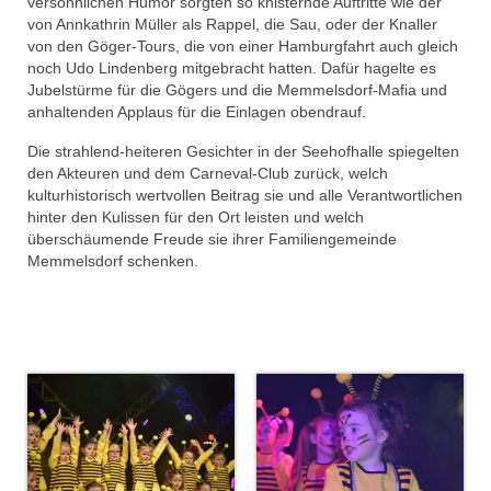
versöhnlichen Humor sorgten so knisternde Auftritte wie der
von Annkathrin Müller als Rappel, die Sau, oder der Knaller
Faschingseröffnung 2017/2018
von den Göger-Tours, die von einer Hamburgfahrt auch gleich
noch Udo Lindenberg mitgebracht hatten. Dafür hagelte es
# Session 2016/2017
Jubelstürme für die Gögers und die Memmelsdorf-Mafia und
anhaltenden Applaus für die Einlagen obendrauf.
MCC Gala 2017
Die strahlend-heiteren Gesichter in der Seehofhalle spiegelten
Rathaussturm 2017
den Akteuren und dem Carneval-Club zurück, welch
kulturhistorisch wertvollen Beitrag sie und alle Verantwortlichen
Faschingseröffnung 2016/2017
hinter den Kulissen für den Ort leisten und welch
überschäumende Freude sie ihrer Familiengemeinde
Herbsttagung des Fastnachtsverband
Memmelsdorf schenken.
Franken in Memmelsdorf
# Session 2015/2016
MCC Gala 2016
Faschingseröffnung 2015/2016
# Session 2014/2015