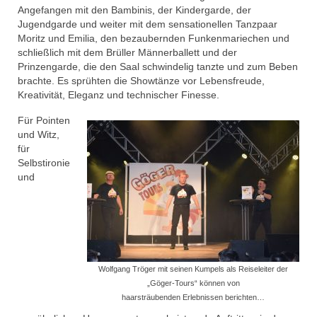
# Session 2019/2020
Angefangen mit den Bambinis, der Kindergarde, der
Jugendgarde und weiter mit dem sensationellen Tanzpaar
MCC Gala 2020
Moritz und Emilia, den bezaubernden Funkenmariechen und
schließlich mit dem Brüller Männerballett und der
Faschingseröffnung 2019/2020
Prinzengarde, die den Saal schwindelig tanzte und zum Beben
brachte. Es sprühten die Showtänze vor Lebensfreude,
# Session 2018/2019
Kreativität, Eleganz und technischer Finesse.
MCC Gala 2019
Für Pointen
und Witz,
Rathaussturm 2019 und 55 Jahre MCC
für
Jubiläum
Selbstironie
und
Faschingseröffnung 2018/2019
# Session 2017/2018
OKR Sitzung vom 25.10.2018
Wolfgang Tröger mit seinen Kumpels als Reiseleiter der
Jahreshaupt­versammlung 2018
„Göger-Tours“ können von
haarsträubenden Erlebnissen berichten…
MCC Gala 2018